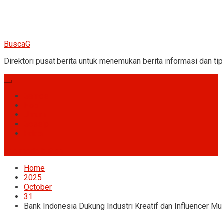
BuscaG
Direktori pusat berita untuk menemukan berita informasi dan tip
Games
Hobi
Umum
Gossip
Fakta
site mode button
Home
2025
October
31
Bank Indonesia Dukung Industri Kreatif dan Influencer M