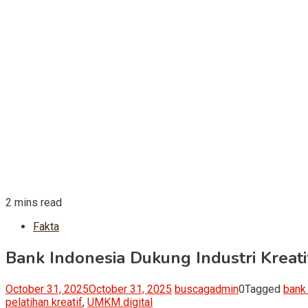
2 mins read
Fakta
Bank Indonesia Dukung Industri Kreat
October 31, 2025
October 31, 2025
buscagadmin
0
Tagged
bank
pelatihan kreatif
,
UMKM digital