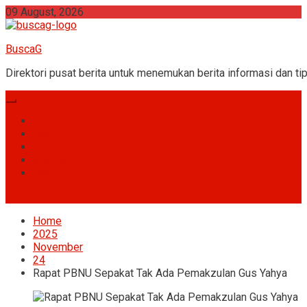
Skip
09 August, 2026
to
content
BuscaG
Direktori pusat berita untuk menemukan berita informasi dan tip
Games
Hobi
Umum
Gossip
Fakta
site mode button
Home
2025
November
24
Rapat PBNU Sepakat Tak Ada Pemakzulan Gus Yahya