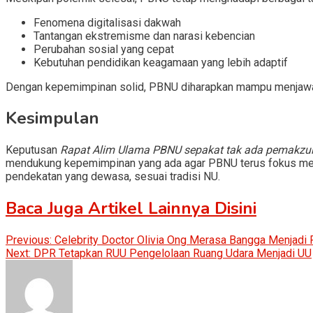
Fenomena digitalisasi dakwah
Tantangan ekstremisme dan narasi kebencian
Perubahan sosial yang cepat
Kebutuhan pendidikan keagamaan yang lebih adaptif
Dengan kepemimpinan solid, PBNU diharapkan mampu menjawab 
Kesimpulan
Keputusan
Rapat Alim Ulama PBNU sepakat tak ada pemakzu
mendukung kepemimpinan yang ada agar PBNU terus fokus menj
pendekatan yang dewasa, sesuai tradisi NU.
Baca Juga Artikel Lainnya Disini
Post
Previous:
Celebrity Doctor Olivia Ong Merasa Bangga Menjadi
Next:
DPR Tetapkan RUU Pengelolaan Ruang Udara Menjadi UU
navigation