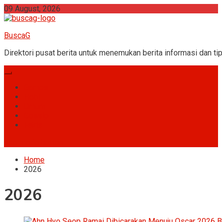
Skip
09 August, 2026
to
content
BuscaG
Direktori pusat berita untuk menemukan berita informasi dan tip
Games
Hobi
Umum
Gossip
Fakta
site mode button
Home
2026
2026