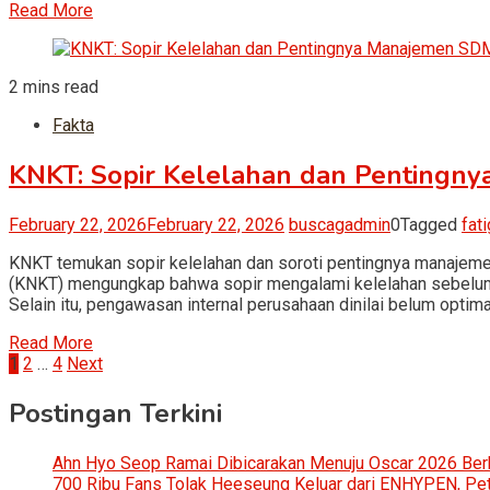
Read More
2 mins read
Fakta
KNKT: Sopir Kelelahan dan Pentingn
February 22, 2026
February 22, 2026
buscagadmin
0
Tagged
fat
KNKT temukan sopir kelelahan dan soroti pentingnya manajeme
(KNKT) mengungkap bahwa sopir mengalami kelelahan sebelum in
Selain itu, pengawasan internal perusahaan dinilai belum optimal
Read More
Posts
1
2
…
4
Next
pagination
Postingan Terkini
Ahn Hyo Seop Ramai Dibicarakan Menuju Oscar 2026 Be
700 Ribu Fans Tolak Heeseung Keluar dari ENHYPEN, Petis