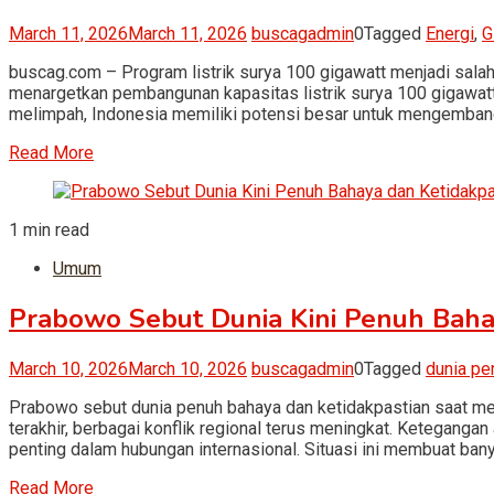
March 11, 2026
March 11, 2026
buscagadmin
0
Tagged
Energi
,
G
buscag.com – Program listrik surya 100 gigawatt menjadi sala
menargetkan pembangunan kapasitas listrik surya 100 gigawatt
melimpah, Indonesia memiliki potensi besar untuk mengembang
Read More
1 min read
Umum
Prabowo Sebut Dunia Kini Penuh Baha
March 10, 2026
March 10, 2026
buscagadmin
0
Tagged
dunia pe
Prabowo sebut dunia penuh bahaya dan ketidakpastian saat me
terakhir, berbagai konflik regional terus meningkat. Ketegangan
penting dalam hubungan internasional. Situasi ini membuat bany
Read More