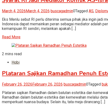
Syarat RI Jadi Mediator Konflik AS-Isra
March 4, 2026
March 4, 2026
buscagadmin
0
Tagged
AS
,
Diplom
Eks Menlu sebut RI perlu diterima semua pihak jika ingin jadi
Indonesia dapat memainkan peran sebagai mediator adalah pe
kemampuan RI sendiri, melainkan apakah […]
Read More
2 mins read
Hobi
Plataran Sajikan Ramadhan Penuh Est
February 26, 2026
February 26, 2026
buscagadmin
0
Tagged
buk
Plataran sajikan Ramadhan dalam balutan estetika dan kemewah
Ramadhan dalam balutan estetika dan kemewahan melalui detai
memperkuat nuansa budaya. Selain itu, tata meja dirancang […]