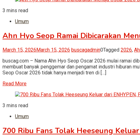
3 mins read
Umum
Ahn Hyo Seop Ramai Dibicarakan Men
March 15, 2026
March 15, 2026
buscagadmin
0
Tagged
2026
,
Ah
buscag.com – Nama Ahn Hyo Seop Oscar 2026 mulai ramai dibica
membuat banyak penggemar dan pengamat industri hiburan mu
Seop Oscar 2026 tidak hanya menjadi tren di […]
Read More
3 mins read
Umum
700 Ribu Fans Tolak Heeseung Keluar d