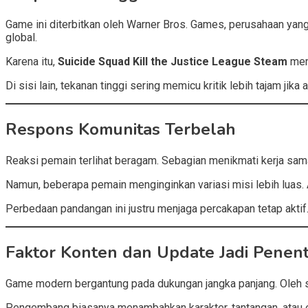
Game ini diterbitkan oleh Warner Bros. Games, perusahaan y
global.
Karena itu,
Suicide Squad Kill the Justice League Steam
memb
Di sisi lain, tekanan tinggi sering memicu kritik lebih tajam jika
Respons Komunitas Terbelah
Reaksi pemain terlihat beragam. Sebagian menikmati kerja s
Namun, beberapa pemain menginginkan variasi misi lebih luas. 
Perbedaan pandangan ini justru menjaga percakapan tetap aktif
Faktor Konten dan Update Jadi Penen
Game modern bergantung pada dukungan jangka panjang. Oleh s
Pengembang biasanya menambahkan karakter, tantangan, atau e