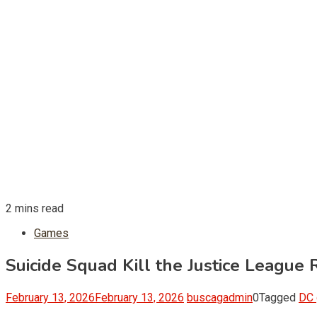
2 mins read
Games
Suicide Squad Kill the Justice League
February 13, 2026
February 13, 2026
buscagadmin
0
Tagged
DC