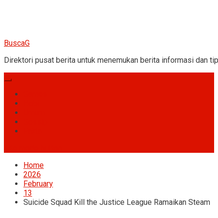
BuscaG
Direktori pusat berita untuk menemukan berita informasi dan tip
Games
Hobi
Umum
Gossip
Fakta
site mode button
Home
2026
February
13
Suicide Squad Kill the Justice League Ramaikan Steam