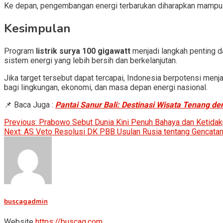
Ke depan, pengembangan energi terbarukan diharapkan mampu 
Kesimpulan
Program
listrik surya 100 gigawatt
menjadi langkah penting d
sistem energi yang lebih bersih dan berkelanjutan.
Jika target tersebut dapat tercapai, Indonesia berpotensi men
bagi lingkungan, ekonomi, dan masa depan energi nasional.
📌 Baca Juga :
Pantai Sanur Bali: Destinasi Wisata Tenang 
Post
Previous:
Prabowo Sebut Dunia Kini Penuh Bahaya dan Ketidak
Next:
AS Veto Resolusi DK PBB Usulan Rusia tentang Gencatan 
navigation
buscagadmin
Website
https://buscag.com