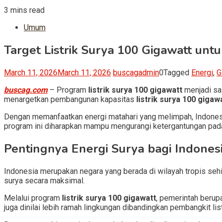
3 mins read
Umum
Target Listrik Surya 100 Gigawatt un
March 11, 2026
March 11, 2026
buscagadmin
0
Tagged
Energi
,
G
buscag.com
– Program
listrik surya 100 gigawatt
menjadi sa
menargetkan pembangunan kapasitas
listrik surya 100 gigaw
Dengan memanfaatkan energi matahari yang melimpah, Indonesi
program ini diharapkan mampu mengurangi ketergantungan pada 
Pentingnya Energi Surya bagi Indones
Indonesia merupakan negara yang berada di wilayah tropis se
surya secara maksimal.
Melalui program
listrik surya 100 gigawatt
, pemerintah berup
juga dinilai lebih ramah lingkungan dibandingkan pembangkit lis