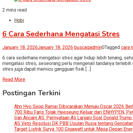
2 mins read
Hobi
6 Cara Sederhana Mengatasi Stres
January 18, 2026
January 18, 2026
buscagadmin
0
Tagged
cara 
6 cara sederhana mengatasi stres agar hidup lebih tenang, s
mengatasi stres, seseorang perlu mengenali tandanya terlebih da
stres juga dapat memicu gangguan fisik […]
Read More
Postingan Terkini
Ahn Hyo Seop Ramai Dibicarakan Menuju Oscar 2026 Be
700 Ribu Fans Tolak Heeseung Keluar dari ENHYPEN, Petis
Iran Ancam AS: Pernyataan Ali Larijani Soal Donald Trump
AS Veto Resolusi DK PBB Usulan Rusia tentang Gencatan 
Target Listrik Surya 100 Gigawatt untuk Masa Depan Ener