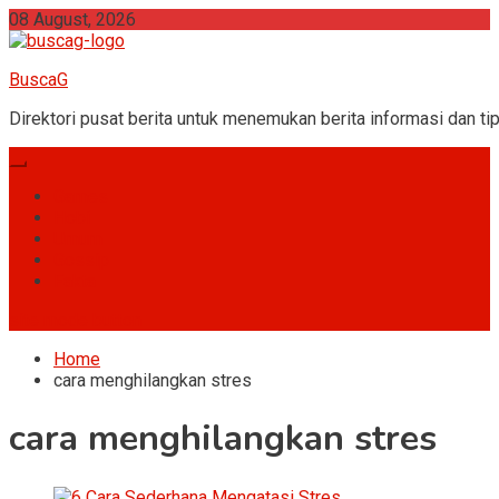
Skip
08 August, 2026
to
content
BuscaG
Direktori pusat berita untuk menemukan berita informasi dan tip
Games
Hobi
Umum
Gossip
Fakta
site mode button
Home
cara menghilangkan stres
cara menghilangkan stres