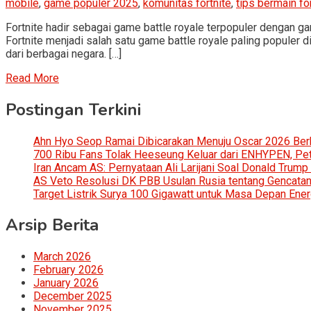
mobile
,
game populer 2025
,
komunitas fortnite
,
tips bermain fo
Fortnite hadir sebagai game battle royale terpopuler dengan g
Fortnite menjadi salah satu game battle royale paling populer d
dari berbagai negara. […]
Read More
Postingan Terkini
Ahn Hyo Seop Ramai Dibicarakan Menuju Oscar 2026 Be
700 Ribu Fans Tolak Heeseung Keluar dari ENHYPEN, Petis
Iran Ancam AS: Pernyataan Ali Larijani Soal Donald Trump
AS Veto Resolusi DK PBB Usulan Rusia tentang Gencatan 
Target Listrik Surya 100 Gigawatt untuk Masa Depan Ener
Arsip Berita
March 2026
February 2026
January 2026
December 2025
November 2025