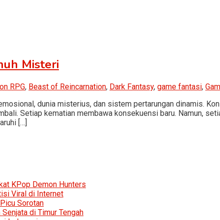
nuh Misteri
ion RPG
,
Beast of Reincarnation
,
Dark Fantasy
,
game fantasi
,
Gam
emosional, dunia misterius, dan sistem pertarungan dinamis. Ko
embali. Setiap kematian membawa konsekuensi baru. Namun, setia
ruhi […]
rkat KPop Demon Hunters
i Viral di Internet
 Picu Sorotan
Senjata di Timur Tengah