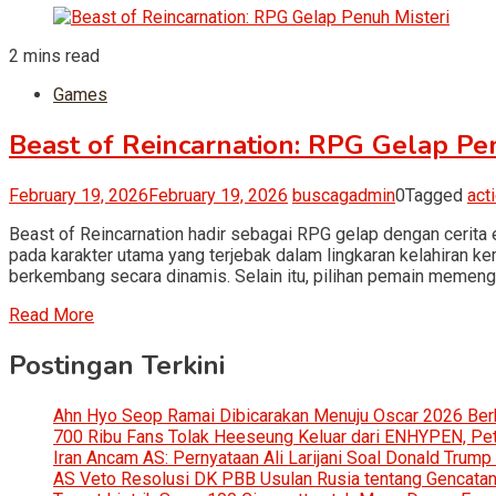
2 mins read
Games
Beast of Reincarnation: RPG Gelap Pe
February 19, 2026
February 19, 2026
buscagadmin
0
Tagged
act
Beast of Reincarnation hadir sebagai RPG gelap dengan cerita 
pada karakter utama yang terjebak dalam lingkaran kelahiran k
berkembang secara dinamis. Selain itu, pilihan pemain memenga
Read More
Postingan Terkini
Ahn Hyo Seop Ramai Dibicarakan Menuju Oscar 2026 Be
700 Ribu Fans Tolak Heeseung Keluar dari ENHYPEN, Petis
Iran Ancam AS: Pernyataan Ali Larijani Soal Donald Trump
AS Veto Resolusi DK PBB Usulan Rusia tentang Gencatan 