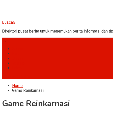
BuscaG
Direktori pusat berita untuk menemukan berita informasi dan tip
Games
Hobi
Umum
Gossip
Fakta
site mode button
Home
Game Reinkarnasi
Game Reinkarnasi