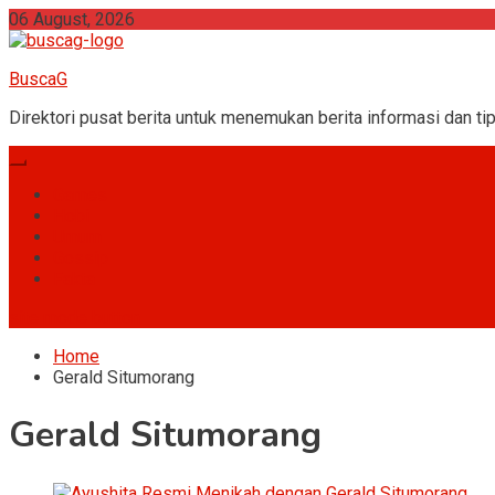
Skip
06 August, 2026
to
content
BuscaG
Direktori pusat berita untuk menemukan berita informasi dan tip
Games
Hobi
Umum
Gossip
Fakta
site mode button
Home
Gerald Situmorang
Gerald Situmorang