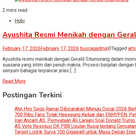
2 mins read
Hobi
Ayushita Resmi Menikah dengan Gera
February 17, 2026
February 17, 2026
buscagadmin
0
Tagged
art
Ayushita resmi menikah dengan Gerald Situmorang dalam mome
suasana yang intim dan penuh makna. Prosesi berjalan dengan k
senyum bahagia terpancar jelas […]
Read More
Postingan Terkini
Ahn Hyo Seop Ramai Dibicarakan Menuju Oscar 2026 Be
700 Ribu Fans Tolak Heeseung Keluar dari ENHYPEN, Petis
Iran Ancam AS: Pernyataan Ali Larijani Soal Donald Trump
AS Veto Resolusi DK PBB Usulan Rusia tentang Gencatan 
Target Listrik Surya 100 Gigawatt untuk Masa Depan Ener