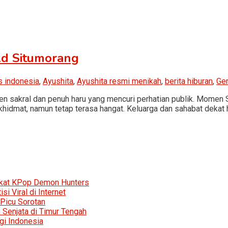
ld Situmorang
is indonesia
,
Ayushita
,
Ayushita resmi menikah
,
berita hiburan
,
Ger
n sakral dan penuh haru yang mencuri perhatian publik. Momen
hidmat, namun tetap terasa hangat. Keluarga dan sahabat dekat h
rkat KPop Demon Hunters
i Viral di Internet
 Picu Sorotan
Senjata di Timur Tengah
gi Indonesia