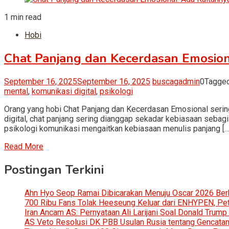
1 min read
Hobi
Chat Panjang dan Kecerdasan Emosion
September 16, 2025
September 16, 2025
buscagadmin
0
Tagge
mental
,
komunikasi digital
,
psikologi
Orang yang hobi Chat Panjang dan Kecerdasan Emosional serin
digital, chat panjang sering dianggap sekadar kebiasaan seba
psikologi komunikasi mengaitkan kebiasaan menulis panjang […
Read More
Postingan Terkini
Ahn Hyo Seop Ramai Dibicarakan Menuju Oscar 2026 Be
700 Ribu Fans Tolak Heeseung Keluar dari ENHYPEN, Petis
Iran Ancam AS: Pernyataan Ali Larijani Soal Donald Trump
AS Veto Resolusi DK PBB Usulan Rusia tentang Gencatan 