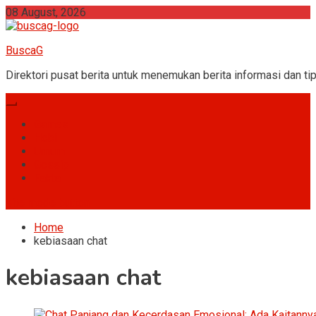
Skip
08 August, 2026
to
content
BuscaG
Direktori pusat berita untuk menemukan berita informasi dan tip
Games
Hobi
Umum
Gossip
Fakta
site mode button
Home
kebiasaan chat
kebiasaan chat