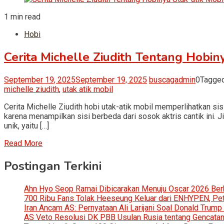
1 min read
Hobi
Cerita Michelle Ziudith Tentang Hobin
September 19, 2025
September 19, 2025
buscagadmin
0
Tagge
michelle ziudith
,
utak atik mobil
Cerita Michelle Ziudith hobi utak-atik mobil memperlihatkan sisi
karena menampilkan sisi berbeda dari sosok aktris cantik ini. J
unik, yaitu […]
Read More
Postingan Terkini
Ahn Hyo Seop Ramai Dibicarakan Menuju Oscar 2026 Be
700 Ribu Fans Tolak Heeseung Keluar dari ENHYPEN, Petis
Iran Ancam AS: Pernyataan Ali Larijani Soal Donald Trump
AS Veto Resolusi DK PBB Usulan Rusia tentang Gencatan 