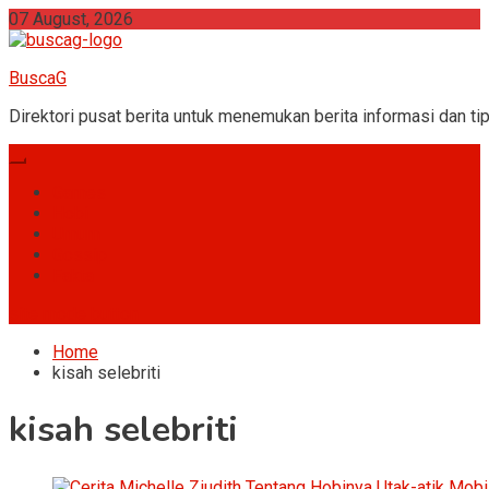
Skip
07 August, 2026
to
content
BuscaG
Direktori pusat berita untuk menemukan berita informasi dan tip
Games
Hobi
Umum
Gossip
Fakta
site mode button
Home
kisah selebriti
kisah selebriti