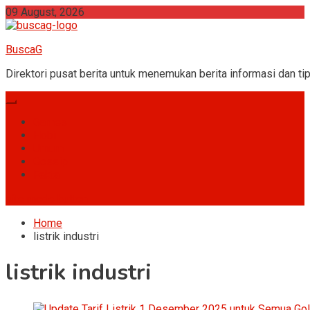
Skip
09 August, 2026
to
content
BuscaG
Direktori pusat berita untuk menemukan berita informasi dan tip
Games
Hobi
Umum
Gossip
Fakta
site mode button
Home
listrik industri
listrik industri