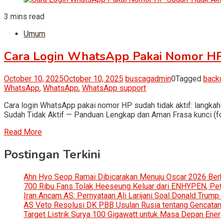
3 mins read
Umum
Cara Login WhatsApp Pakai Nomor HP
October 10, 2025
October 10, 2025
buscagadmin
0
Tagged
back
WhatsApp
,
WhatsApp
,
WhatsApp support
Cara login WhatsApp pakai nomor HP sudah tidak aktif: langk
Sudah Tidak Aktif — Panduan Lengkap dan Aman Frasa kunci (f
Read More
Postingan Terkini
Ahn Hyo Seop Ramai Dibicarakan Menuju Oscar 2026 Be
700 Ribu Fans Tolak Heeseung Keluar dari ENHYPEN, Petis
Iran Ancam AS: Pernyataan Ali Larijani Soal Donald Trump
AS Veto Resolusi DK PBB Usulan Rusia tentang Gencatan 
Target Listrik Surya 100 Gigawatt untuk Masa Depan Ener