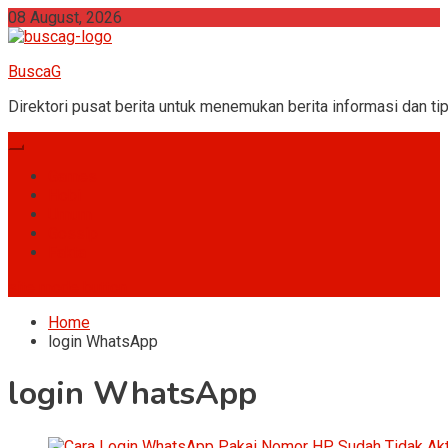
Skip
08 August, 2026
to
content
BuscaG
Direktori pusat berita untuk menemukan berita informasi dan tip
Games
Hobi
Umum
Gossip
Fakta
site mode button
Home
login WhatsApp
login WhatsApp