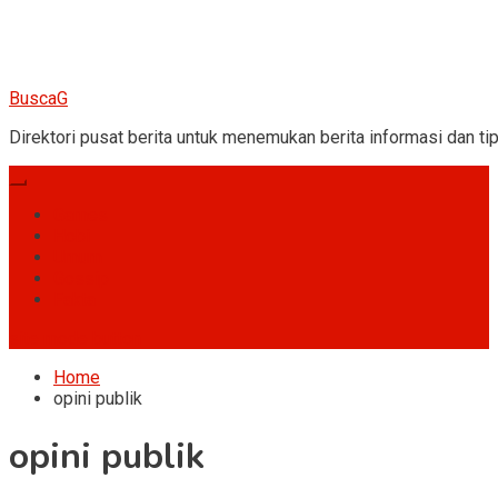
BuscaG
Direktori pusat berita untuk menemukan berita informasi dan tip
Games
Hobi
Umum
Gossip
Fakta
site mode button
Home
opini publik
opini publik