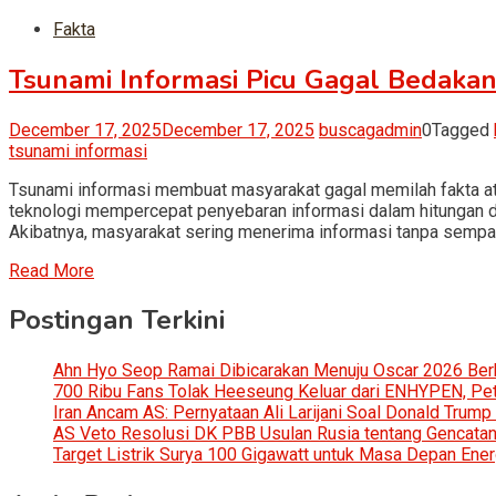
Fakta
Tsunami Informasi Picu Gagal Bedakan 
December 17, 2025
December 17, 2025
buscagadmin
0
Tagged
tsunami informasi
Tsunami informasi membuat masyarakat gagal memilah fakta ata
teknologi mempercepat penyebaran informasi dalam hitungan deti
Akibatnya, masyarakat sering menerima informasi tanpa sempat
Read More
Postingan Terkini
Ahn Hyo Seop Ramai Dibicarakan Menuju Oscar 2026 Be
700 Ribu Fans Tolak Heeseung Keluar dari ENHYPEN, Petis
Iran Ancam AS: Pernyataan Ali Larijani Soal Donald Trump
AS Veto Resolusi DK PBB Usulan Rusia tentang Gencatan 
Target Listrik Surya 100 Gigawatt untuk Masa Depan Ener