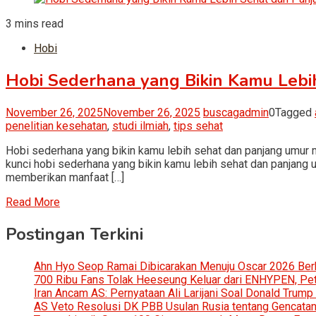
3 mins read
Hobi
Hobi Sederhana yang Bikin Kamu Lebi
November 26, 2025
November 26, 2025
buscagadmin
0
Tagged
penelitian kesehatan
,
studi ilmiah
,
tips sehat
Hobi sederhana yang bikin kamu lebih sehat dan panjang umur 
kunci hobi sederhana yang bikin kamu lebih sehat dan panjang 
memberikan manfaat […]
Read More
Postingan Terkini
Ahn Hyo Seop Ramai Dibicarakan Menuju Oscar 2026 Be
700 Ribu Fans Tolak Heeseung Keluar dari ENHYPEN, Petis
Iran Ancam AS: Pernyataan Ali Larijani Soal Donald Trump
AS Veto Resolusi DK PBB Usulan Rusia tentang Gencatan 