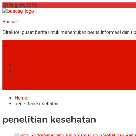
Skip
08 August, 2026
to
content
BuscaG
Direktori pusat berita untuk menemukan berita informasi dan tip
Games
Hobi
Umum
Gossip
Fakta
site mode button
Home
penelitian kesehatan
penelitian kesehatan