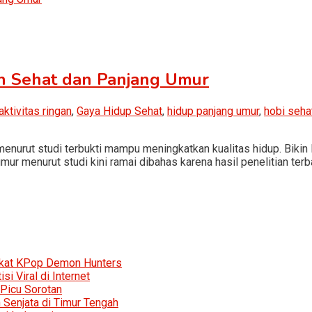
h Sehat dan Panjang Umur
aktivitas ringan
,
Gaya Hidup Sehat
,
hidup panjang umur
,
hobi seha
menurut studi terbukti mampu meningkatkan kualitas hidup. Biki
umur menurut studi kini ramai dibahas karena hasil penelitian t
rkat KPop Demon Hunters
i Viral di Internet
 Picu Sorotan
Senjata di Timur Tengah