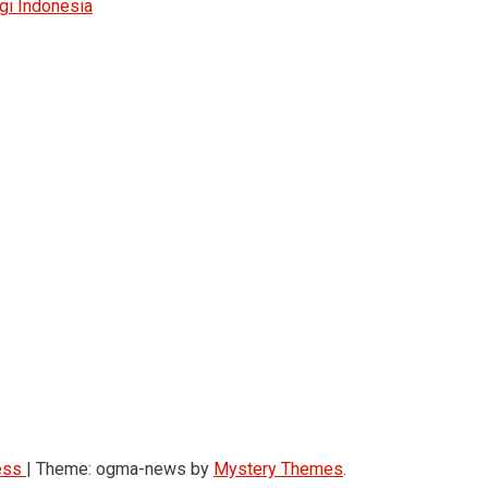
gi Indonesia
ess
|
Theme: ogma-news by
Mystery Themes
.