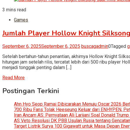
3 mins read
Games
Jumlah Player Hollow Knight Silksong
September 6, 2025
September 6, 2025
buscagadmin
0
Tagged
g
Setelah bertahun-tahun penantian, akhirnya Hollow Knight Silk
hitungan jam setelah rilis, tercatat lebih dari 500 ribu player
menjadi tonggak penting dalam […]
Read More
Postingan Terkini
Ahn Hyo Seop Ramai Dibicarakan Menuju Oscar 2026 Be
700 Ribu Fans Tolak Heeseung Keluar dari ENHYPEN, Petis
Iran Ancam AS: Pernyataan Ali Larijani Soal Donald Trump
AS Veto Resolusi DK PBB Usulan Rusia tentang Gencatan 
Target Listrik Surya 100 Gigawatt untuk Masa Depan Ener