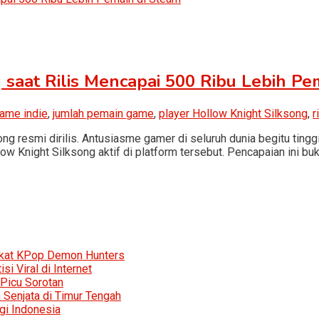
 saat Rilis Mencapai 500 Ribu Lebih Pe
ame indie
,
jumlah pemain game
,
player Hollow Knight Silksong
,
r
song resmi dirilis. Antusiasme gamer di seluruh dunia begitu ti
 Hollow Knight Silksong aktif di platform tersebut. Pencapaian in
rkat KPop Demon Hunters
i Viral di Internet
 Picu Sorotan
Senjata di Timur Tengah
gi Indonesia