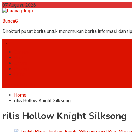
Skip
07 August, 2026
to
content
BuscaG
Direktori pusat berita untuk menemukan berita informasi dan tip
Games
Hobi
Umum
Gossip
Fakta
site mode button
Home
rilis Hollow Knight Silksong
rilis Hollow Knight Silksong