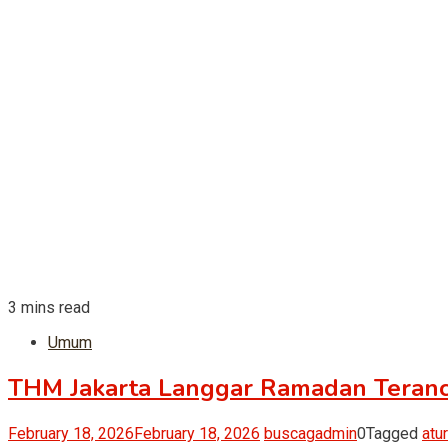
3 mins read
Umum
THM Jakarta Langgar Ramadan Teranc
February 18, 2026
February 18, 2026
buscagadmin
0
Tagged
atu